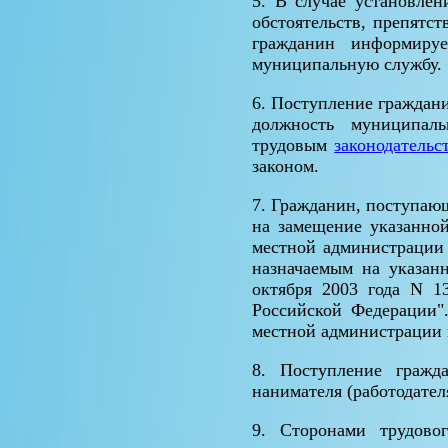
5. В случае установле
обстоятельств, препятс
гражданин информиру
муниципальную службу.
6. Поступление граждани
должность муниципал
трудовым
законодательс
законом.
7. Гражданин, поступаю
на замещение указанной
местной администрации 
назначаемым на указан
октября 2003 года N 1
Российской Федерации"
местной администрации п
8. Поступление гражд
нанимателя (работодате
9. Сторонами трудово