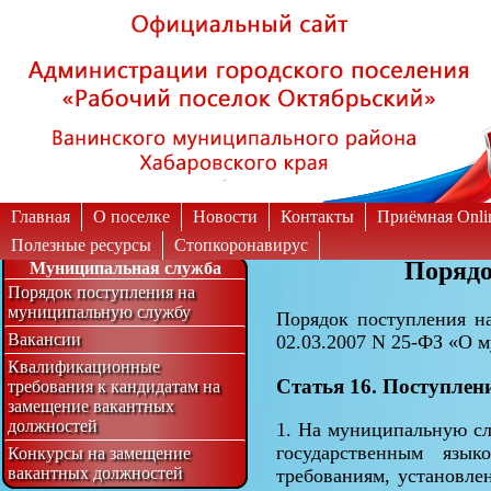
Вкл
Выкл
Версия для слабовидящих:
Изображения:
Главная
О поселке
Новости
Контакты
Приёмная Onli
Полезные ресурсы
Стопкоронавирус
Порядо
Муниципальная служба
Порядок поступления на
муниципальную службу
Порядок поступления на
Вакансии
02.03.2007 N 25-ФЗ «О 
Квалификационные
Статья 16. Поступле
требования к кандидатам на
замещение вакантных
должностей
1. На муниципальную сл
государственным язы
Конкурсы на замещение
вакантных должностей
требованиям, установл