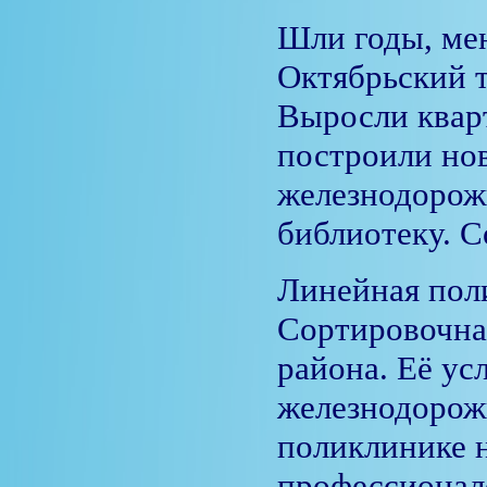
Шли годы, мен
Октябрьский т
Выросли квар
построили но
железнодорож
библиотеку. С
Линейная пол
Сортировочна
района. Её ус
железнодорожн
поликлинике н
профессионало