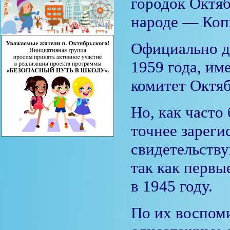
городок Октяб
народе — Коп
Официально д
1959 года, им
комитет Октяб
Но, как часто
точнее зарег
свидетельству
так как первы
в 1945 году.
По их воспом