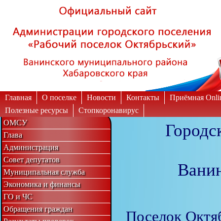
Вкл
Выкл
Версия для слабовидящих:
Изображения:
Главная
О поселке
Новости
Контакты
Приёмная Onli
Полезные ресурсы
Стопкоронавирус
ОМСУ
Городс
Глава
Администрация
Совет депутатов
Ванин
Муниципальная служба
Экономика и финансы
ГО и ЧС
Обращения граждан
Поселок Октя