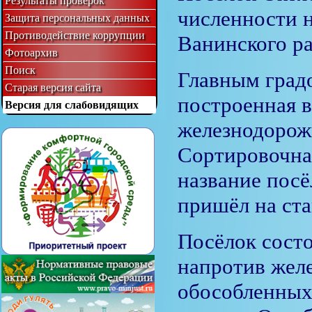
Результаты проверок
численности 
Защита персональных данных
Противодействие коррупции
Ванинского ра
Фотоархив
Поиск
Главным град
Старая версия сайта
построенная в
Версия для слабовидящих
железнодорожн
Сортировочна
название пос
пришёл на ста
Посёлок состо
напротив жел
обособленных