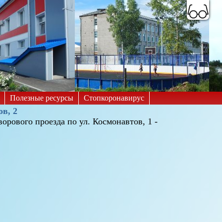
A
A
A
A
A
A
Цветовая схема:
Полезные ресурсы
Стопкоронавирус
ов, 2
орового проезда по ул. Космонавтов, 1 -