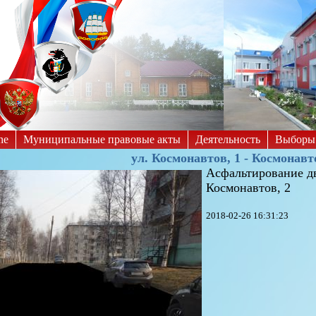
Выкл
Черно-белые
Изображения:
Размер шрифта:
A
ne
Муниципальные правовые акты
Деятельность
Выборы
ул. Космонавтов, 1 - Космонавт
Асфальтирование дв
Космонавтов, 2
2018-02-26 16:31:23