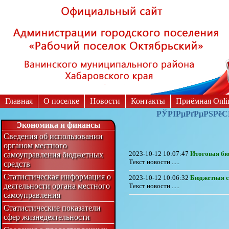
Вкл
Версия для слабовидящих:
Главная
О поселке
Новости
Контакты
Приёмная Onli
РЎРІРµРґРµРЅРёСЏ
Экономика и финансы
Сведения об использовании
органом местного
2023-10-12 10:07:47
Итоговая бю
самоуправления бюджетных
Текст новости .....
средств
Статистическая информация о
2023-10-12 10:06:32
Бюджетная с
деятельности органа местного
Текст новости .....
самоуправления
Статистические показатели
сфер жизнедеятельности