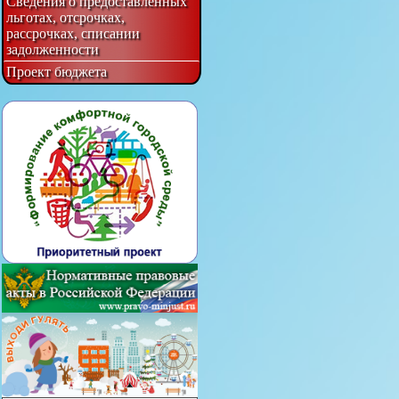
Сведения о предоставленных
льготах, отсрочках,
рассрочках, списании
задолженности
Проект бюджета