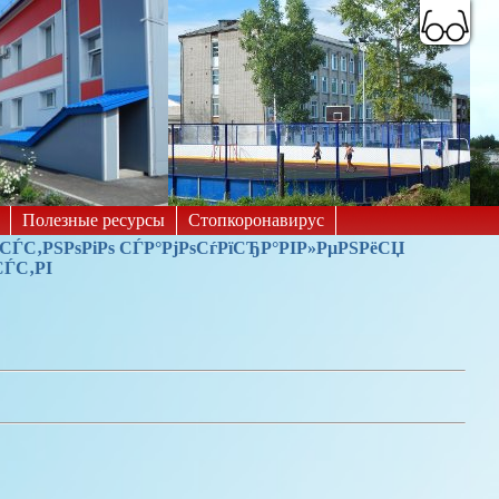
A
A
A
A
A
A
Цветовая схема:
Полезные ресурсы
Стопкоронавирус
µСЃС‚РЅРѕРіРѕ СЃР°РјРѕСѓРїСЂР°РІР»РµРЅРёСЏ
ЃС‚РІ