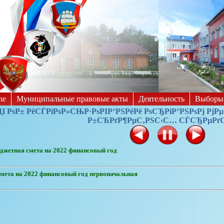
Выкл
Черно-белые
Изображения:
Размер шрифта:
A
ne
Муниципальные правовые акты
Деятельность
Выборы
 РѕР± РёСЃРїРѕР»СЊР·РѕРІР°РЅРёРё РѕСЂРіР°РЅРѕРј РјР
Р±СЋРґР¶РµС‚РЅС‹С… СЃСЂРµРґС
джетная смета на 2022 финансовый год
мета на 2022 финансовый год первоначальная