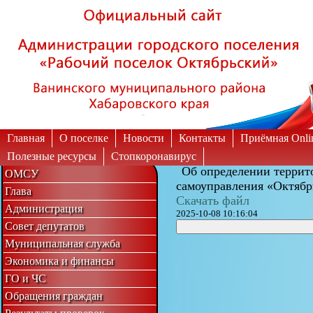
Вкл
Выкл
Версия для слабовидящих:
Изображения:
Главная
О поселке
Новости
Контакты
Приёмная Onli
Полезные ресурсы
Стопкоронавирус
Об определении террит
ОМСУ
самоуправления «Октябр
Глава
Скачать файл
Администрация
2025-10-08 10:16:04
Совет депутатов
Муниципальная служба
Экономика и финансы
ГО и ЧС
Обращения граждан