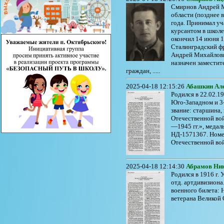
Смирнов Андрей Ми
области (позднее 
года. Принимал уч
курсантом в школе
окончил 14 июня 1
Сталинградский фр
Андрей Михайлови
назначен заместит
граждан, .....
2025-04-18 12:15:26
Абашкин Але
Родился в 22.02.19
Юго-Западном и 3-
звание: старшина,
Отечественной вой
—1945 гг.», медал
НД-1571367. Номер
Отечественной войн
2025-04-18 12:14:30
Абрамов Ни
Родился в 1916 г.
отд. артдивизиона
военного билета: 
ветерана Великой 