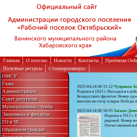
Вкл
Выкл
Версия для слабовидящих:
Изображения:
Главная
О поселке
Новости
Контакты
Приёмная Onli
Полезные ресурсы
Стопкоронавирус
ОМСУ
Глава
2025-04-24 08:55:22
Чуприков А
Администрация
Родился в 1923 г. Находился в дей
Белорусского фронтов. Номер удо
Совет депутатов
внесено на стелу в парке Победы п
Муниципальная служба
2025-04-24 08:50:05
Хилько Дми
Экономика и финансы
Родился в 1913 г. 
рядовой. Номер во
ГО и ЧС
Отечественной вой
Обращения граждан