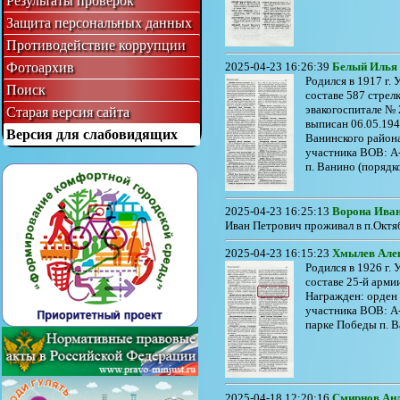
Результаты проверок
Защита персональных данных
Противодействие коррупции
Фотоархив
2025-04-23 16:26:39
Белый Илья
Родился в 1917 г.
Поиск
составе 587 стрел
эвакогоспитале № 
Старая версия сайта
выписан 06.05.194
Версия для слабовидящих
Ванинского район
участника ВОВ: А-
п. Ванино (порядков
2025-04-23 16:25:13
Ворона Иван
Иван Петрович проживал в п.Октябр
2025-04-23 16:15:23
Хмылев Але
Родился в 1926 г.
составе 25-й арми
Награжден: орден 
участника ВОВ: А-
парке Победы п. Ва
2025-04-18 12:20:16
Смирнов Ан